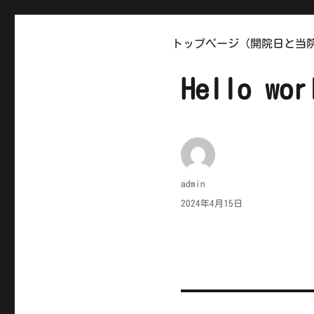
浪岡 あおぞらおもちゃ病院
トップページ（開院日と当
Hello wor
投
admin
稿
投
2024年4月15日
者
稿
日: