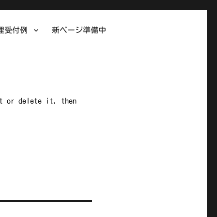
理受付例
新ページ準備中
t or delete it, then